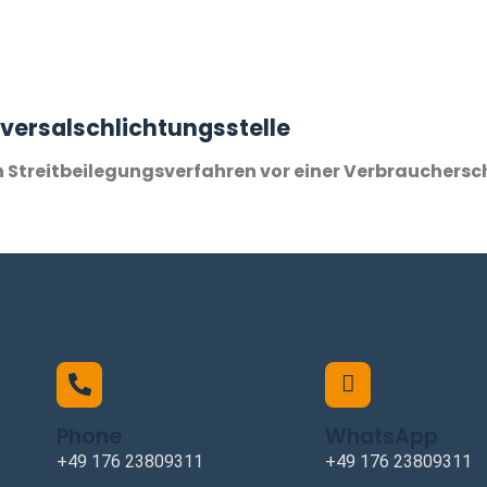
versal­schlichtungs­stelle
 an Streitbeilegungsverfahren vor einer Verbrauchers
Phone
WhatsApp
+49 176 23809311
+49 176 23809311