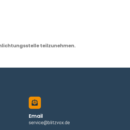
chlichtungsstelle teilzunehmen.
Email
service@blitzvox.de